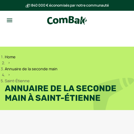
💰
1 840 000 € économisés par notre communauté
🌍
Ensemble, nous avons évité l'émission de 293 tonnes de CO₂
Home
Annuaire de la seconde main
Saint-Étienne
ANNUAIRE DE LA SECONDE
MAIN À
SAINT-ÉTIENNE