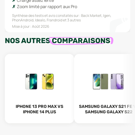
Charge assez lente
Zoom limité par rapport aux Pro
Synthèse des tests et avis constatés sur :
Back Market, Igen,
PhonAndroid, Idealo, Frandroid
et 3 autres
Mise à jour :
Août 2026
NOS AUTRES
COMPARAISONS
IPHONE 13 PRO MAX VS
SAMSUNG GALAXY S21 FE 
IPHONE 14 PLUS
SAMSUNG GALAXY S22