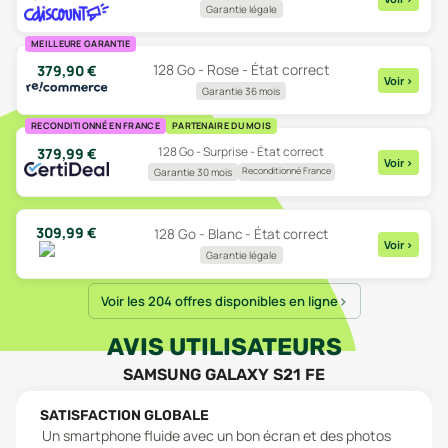
Garantie légale
MEILLEURE GARANTIE
128 Go - Rose - État correct
379,90
€
Voir
>
Garantie 36 mois
RECONDITIONNÉ EN FRANCE
PARTENAIRE DU MOIS
128 Go - Surprise - État correct
379,99
€
Voir
>
Reconditionné France
Garantie 30 mois
309,99
€
128 Go - Blanc - État correct
Voir
>
Garantie légale
Voir les 204 offres disponibles en ligne
AVIS UTILISATEURS
SAMSUNG GALAXY S21 FE
SATISFACTION GLOBALE
Un smartphone fluide avec un bon écran et des photos