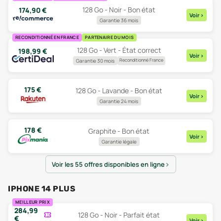
128 Go - Noir - Bon état
174,90
€
Voir
>
Garantie 36 mois
RECONDITIONNÉ EN FRANCE
PARTENAIRE DU MOIS
128 Go - Vert - État correct
198,99
€
Voir
>
Reconditionné France
Garantie 30 mois
175
€
128 Go - Lavande - Bon état
Voir
>
Garantie 24 mois
178
€
Graphite - Bon état
Voir
>
Garantie légale
Voir les 55 offres disponibles en ligne
IPHONE 14 PLUS
MEILLEUR PRIX
284,99
128 Go - Noir - Parfait état
€
Voir
>