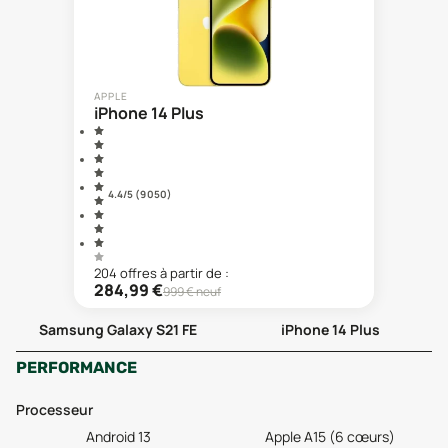
APPLE
iPhone 14 Plus
4.4
/5 (
9 050
)
204
offre
s
à partir de :
284,99
€
999
€ neuf
Samsung Galaxy S21 FE
iPhone 14 Plus
PERFORMANCE
Processeur
Android 13
Apple A15 (6 cœurs)