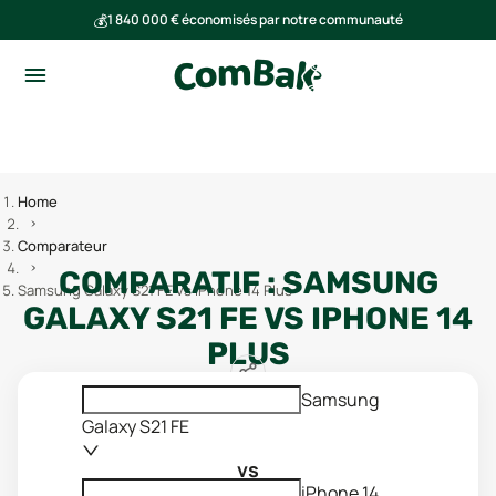
💰
1 840 000 € économisés par notre communauté
🌍
Ensemble, nous avons évité l'émission de 293 tonnes de CO₂
Home
Comparateur
COMPARATIF :
SAMSUNG
Samsung Galaxy S21 FE vs iPhone 14 Plus
GALAXY S21 FE
VS
IPHONE 14
PLUS
Samsung
Galaxy S21 FE
vs
iPhone 14