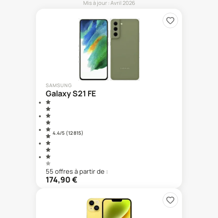
Mis à jour :
Avril 2026
SAMSUNG
Galaxy S21 FE
4.4
/5 (
12 815
)
55
offre
s
à partir de :
174,90
€