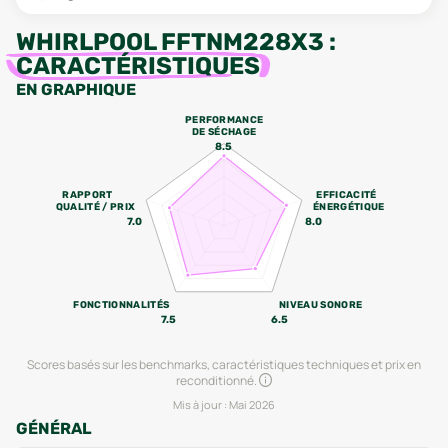
WHIRLPOOL FFTNM228X3
:
CARACTÉRISTIQUES
EN GRAPHIQUE
PERFORMANCE
DE SÉCHAGE
8.5
RAPPORT
EFFICACITÉ
QUALITÉ / PRIX
ÉNERGÉTIQUE
7.0
8.0
FONCTIONNALITÉS
NIVEAU SONORE
7.5
6.5
Scores basés sur les benchmarks, caractéristiques techniques et prix en
reconditionné.
Mis à jour :
Mai 2026
GÉNÉRAL