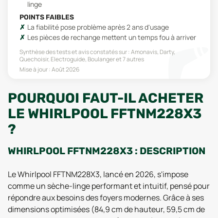
linge
POINTS FAIBLES
La fiabilité pose problème après 2 ans d'usage
Les pièces de rechange mettent un temps fou à arriver
Synthèse des tests et avis constatés sur :
Amonavis, Darty,
Quechoisir, Electroguide, Boulanger
et 7 autres
Mise à jour :
Août 2026
POURQUOI FAUT-IL ACHETER
LE WHIRLPOOL FFTNM228X3
?
WHIRLPOOL FFTNM228X3 : DESCRIPTION
Le Whirlpool FFTNM228X3, lancé en 2026, s'impose
comme un sèche-linge performant et intuitif, pensé pour
répondre aux besoins des foyers modernes. Grâce à ses
dimensions optimisées (84,9 cm de hauteur, 59,5 cm de