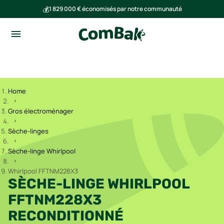
💰
1 829 000 € économisés par notre communauté
🌍
Ensemble, nous avons évité l'émission de 291 tonnes de CO₂
Home
Gros électroménager
Sèche-linges
Sèche-linge Whirlpool
Whirlpool FFTNM228X3
SÈCHE-LINGE WHIRLPOOL
FFTNM228X3
RECONDITIONNÉ