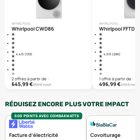
WHIRLPOOL
WHIRLPOOL
Whirlpool CWD86
Whirlpool FFTD
4.4
/5 (
139
)
4.3
/5 (
286
)
2
offre
s
à partir de :
1
offre
à partir de :
645,99
€
496,99
€
699
€ neuf
499
€ neuf
RÉDUISEZ ENCORE PLUS VOTRE IMPACT
500 POINTS AVEC COMBAKWATTS
Facture d’électricité
Covoiturage