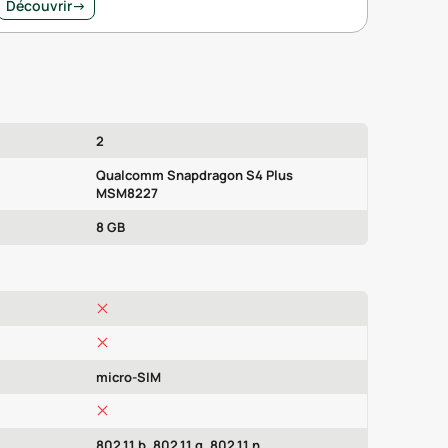
Découvrir
→
2
Qualcomm Snapdragon S4 Plus
MSM8227
8 GB
micro-SIM
802.11 b, 802.11 g, 802.11 n