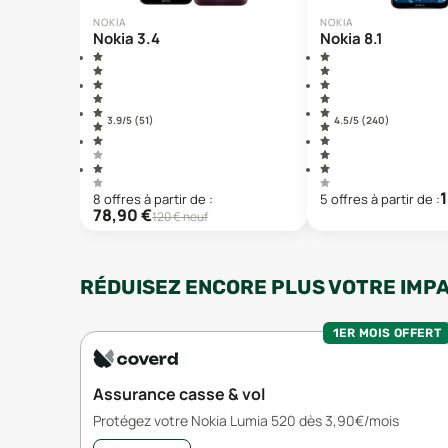
NOKIA
NOKIA
Nokia 3.4
Nokia 8.1
3.9
/5 (
51
)
4.5
/5 (
240
)
1
8
offre
s
à partir de :
5
offre
s
à partir de :
78,90
€
120
€ neuf
RÉDUISEZ ENCORE PLUS VOTRE IMP
1ER MOIS OFFERT
Assurance casse & vol
Protégez votre Nokia Lumia 520 dès 3,90€/mois