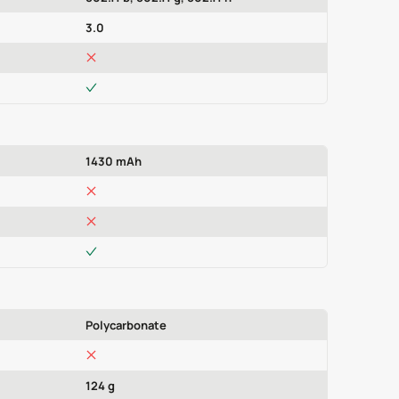
3.0
1430 mAh
Polycarbonate
124 g