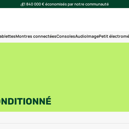
💰
1 840 000 € économisés par notre communauté
🌍
Ensemble, nous avons évité l'émission de 293 tonnes de CO₂
ablettes
Montres connectées
Consoles
Audio
Image
Petit électrom
ONDITIONNÉ