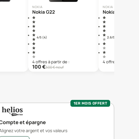
NOKIA
NOKIA
Nokia G22
Nokia 7230
4
/5 (
4
)
2.6
/5 (
38
)
4
offre
s
à partir de :
4
offre
s
à partir de 
100
€
500
€ neuf
1ER MOIS OFFERT
Compte et épargne
Alignez votre argent et vos valeurs