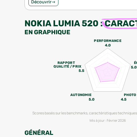
Découvrir
→
NOKIA LUMIA 520
:
CARAC
EN GRAPHIQUE
PERFORMANCE
4.0
RAPPORT
É
QUALITÉ / PRIX
5.0
5.5
AUTONOMIE
PHOTO
5.0
4.5
Scores basés sur les benchmarks, caractéristiques techniques 
Mis à jour :
Février 2026
GÉNÉRAL