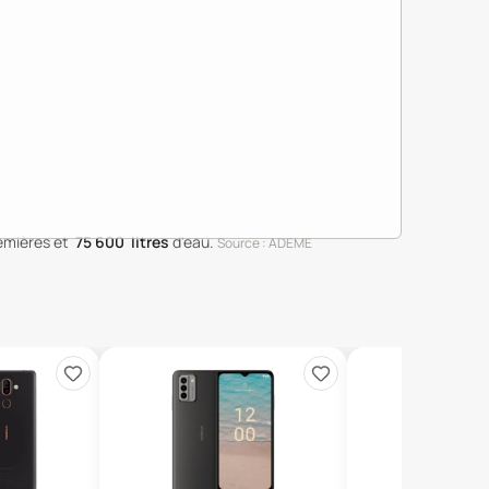
emières
et
75 600
litres
d'eau
.
Source : ADEME