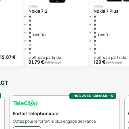
NOKIA
NOKIA
Nokia 7.2
Nokia 7 Plus
3.9
/5 (
13
)
3.8
/5 (
8
)
19,87
€
5
offre
s
à partir de :
5
offre
s
à partir de :
91,79
€
129
€
349
€ neuf
324
€ neuf
ACT
-15€ AVEC COMBAK-15
Forfait téléphonique
Optez pour le forfait le plus engagé de France