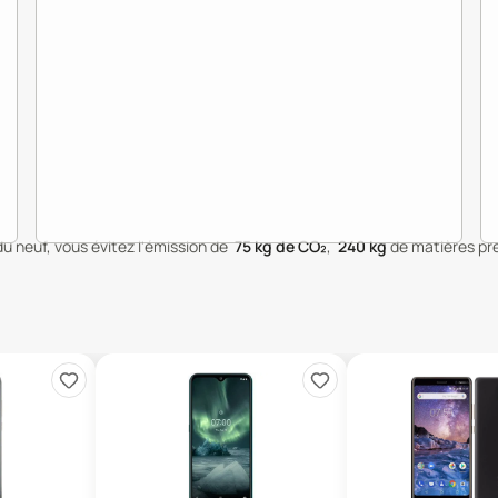
du neuf, vous évitez l'émission de
75
kg de CO₂
,
240
kg
de matières pr