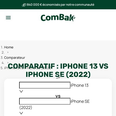
💰
1 840 000 € économisés par notre communauté
🌍
Ensemble, nous avons évité l'émission de 293 tonnes de CO₂
Home
Comparateur
COMPARATIF :
IPHONE 13
VS
iPhone 13 vs iPhone SE (2022)
IPHONE SE (2022)
iPhone 13
vs
iPhone SE
(2022)