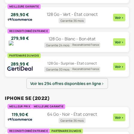
MEILLEURE GARANTIE
128 Go - Vert - État correct
289,90
€
Voir
>
Garantie 36 mois
RECONDITIONNÉ EN FRANCE
279,98
€
128 Go - Blanc - Bon état
Voir
>
Reconditionné France
Garantie 24 mois
PARTENAIRE DU MOIS
128 Go - Surprise - État correct
289,99
€
Voir
>
Reconditionné France
Garantie 30 mois
Voir les 294 offres disponibles en ligne
IPHONE SE (2022)
MEILLEUR PRIX
MEILLEURE GARANTIE
64 Go - Noir - État correct
119,90
€
Voir
>
Garantie 36 mois
RECONDITIONNÉ EN FRANCE
PARTENAIRE DU MOIS