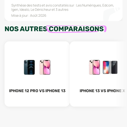
Synthèse des tests et avis constatés sur :
Les Numériques, Edcom,
Igen, Idealo, Le Dénicheur
et 3 autres
Mise à jour :
Août 2026
NOS AUTRES
COMPARAISONS
IPHONE 12 PRO VS IPHONE 13
IPHONE 13 VS IPHONE X