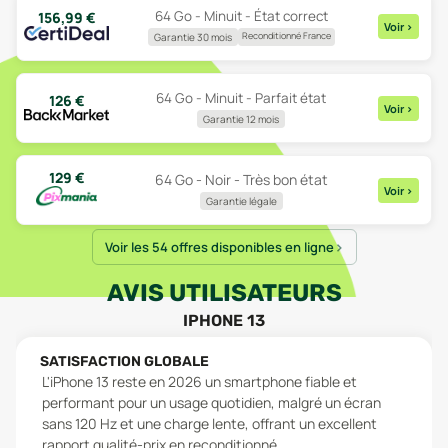
64 Go - Minuit - État correct
156,99
€
Voir
>
Reconditionné France
Garantie 30 mois
64 Go - Minuit - Parfait état
126
€
Voir
>
Garantie 12 mois
129
€
64 Go - Noir - Très bon état
Voir
>
Garantie légale
Voir les 54 offres disponibles en ligne
AVIS UTILISATEURS
IPHONE 13
SATISFACTION GLOBALE
L'iPhone 13 reste en 2026 un smartphone fiable et
performant pour un usage quotidien, malgré un écran
sans 120 Hz et une charge lente, offrant un excellent
rapport qualité-prix en reconditionné.