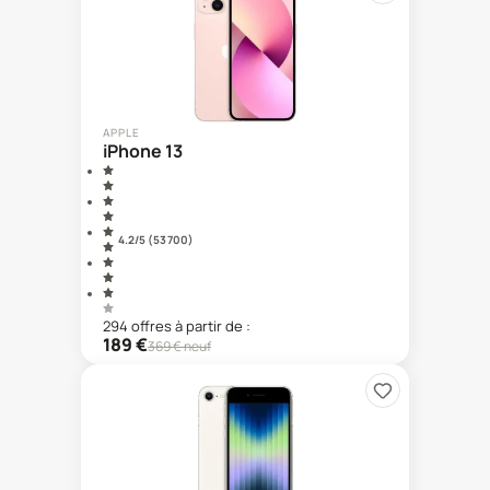
APPLE
iPhone 13
4.2
/5 (
53 700
)
294
offre
s
à partir de :
189
€
369
€ neuf