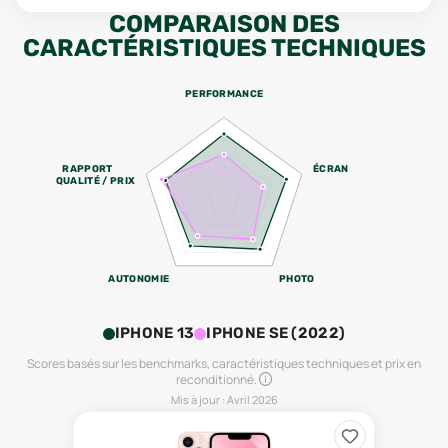
COMPARAISON DES
CARACTÉRISTIQUES TECHNIQUES
PERFORMANCE
RAPPORT
ÉCRAN
QUALITÉ / PRIX
AUTONOMIE
PHOTO
IPHONE 13
IPHONE SE (2022)
Scores basés sur les benchmarks, caractéristiques techniques et prix en
reconditionné.
Mis à jour :
Avril 2026