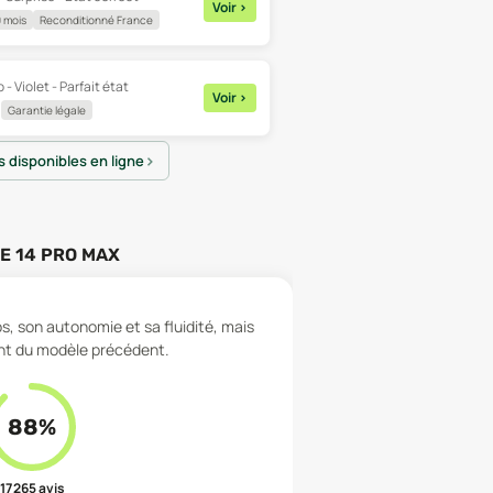
Voir
>
 mois
Reconditionné France
 - Violet - Parfait état
Voir
>
Garantie légale
es disponibles en ligne
E 14 PRO MAX
s, son autonomie et sa fluidité, mais
ent du modèle précédent.
88
%
17 265
avis