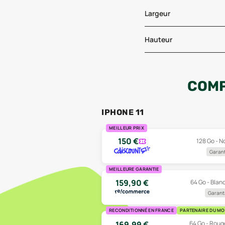
Largeur
Hauteur
COMP
IPHONE 11
MEILLEUR PRIX
150
€
128 Go - No
Garant
MEILLEURE GARANTIE
159,90
€
64 Go - Blanc
Garanti
RECONDITIONNÉ EN FRANCE
PARTENAIRE DU MO
64 Go - Rouge
169,99
€