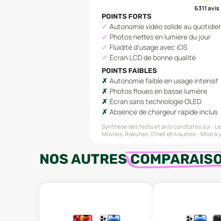
6 311
avis
POINTS FORTS
Autonomie vidéo solide au quotidie
Photos nettes en lumière du jour
Fluidité d'usage avec iOS
Écran LCD de bonne qualité
POINTS FAIBLES
Autonomie faible en usage intensif
Photos floues en basse lumière
Écran sans technologie OLED
Absence de chargeur rapide inclus
Synthèse des tests et avis constatés sur :
Le
Moviles, Rakuten, 01net
et 4 autres
Mise à j
NOS AUTRES
COMPARAIS