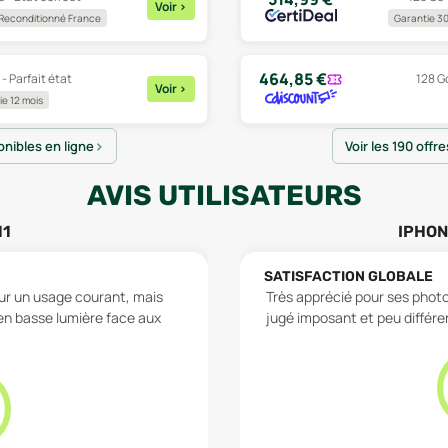
Voir
>
Reconditionné France
Garantie 30
464,85
€
 - Parfait état
128 Go
Voir
>
e 12 mois
onibles en ligne
Voir les 190 offr
AVIS UTILISATEURS
11
IPHON
SATISFACTION GLOBALE
our un usage courant, mais
Très apprécié pour ses photo
en basse lumière face aux
jugé imposant et peu différ