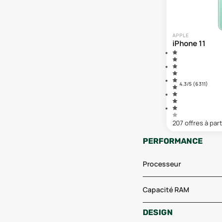
APPLE
iPhone 11
4.3
/5 (
6 311
)
207
offre
s
à part
PERFORMANCE
Processeur
Capacité RAM
DESIGN