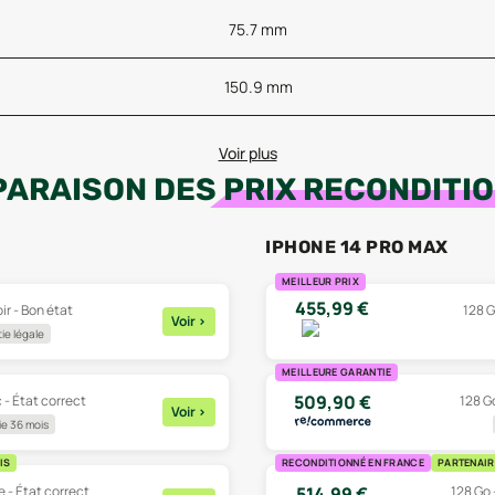
75.7 mm
150.9 mm
Voir plus
ARAISON DES
PRIX RECONDITI
IPHONE 14 PRO MAX
MEILLEUR PRIX
455,99
€
ir - Bon état
128 G
Voir
>
ie légale
MEILLEURE GARANTIE
509,90
€
 - État correct
128 Go
Voir
>
e 36 mois
IS
RECONDITIONNÉ EN FRANCE
PARTENAIR
 - État correct
128 Go 
514,99
€