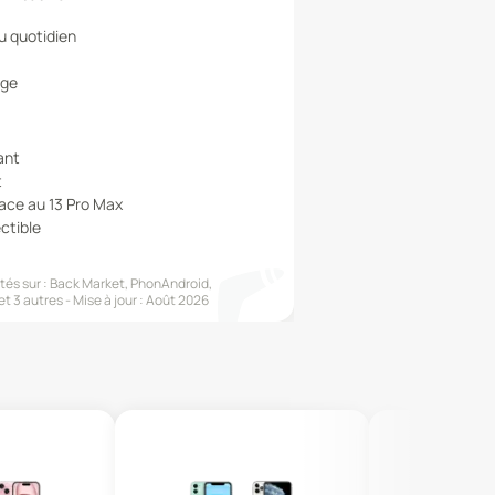
u quotidien
age
ant
t
ace au 13 Pro Max
ctible
és sur :
Back Market, PhonAndroid,
et 3 autres
Mise à jour :
Août 2026