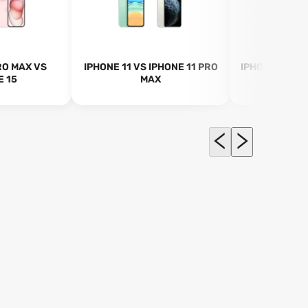
RO MAX VS
IPHONE 11 VS IPHONE 11 PRO
IPHONE 14 PR
E 15
MAX
PRO