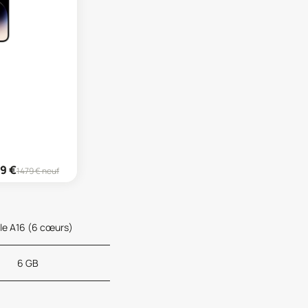
99
€
1479
€ neuf
le A16 (6 cœurs)
6 GB