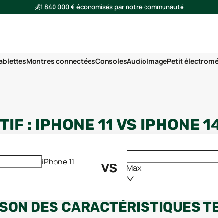
💰
1 840 000 € économisés par notre communauté
🌍
Ensemble, nous avons évité l'émission de 293 tonnes de CO₂
ablettes
Montres connectées
Consoles
Audio
Image
Petit électrom
IF :
IPHONE 11
VS
IPHONE 1
vs
iPhone 11
Max
SON DES CARACTÉRISTIQUES T