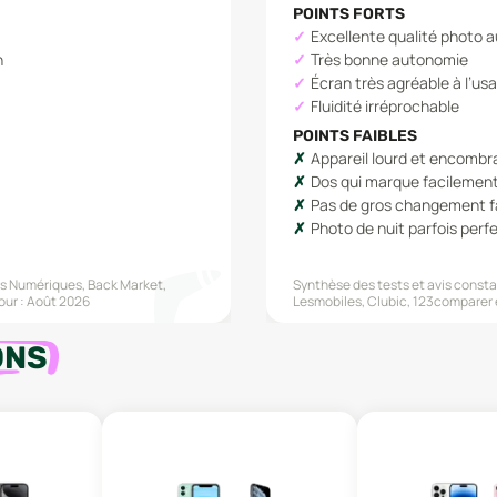
POINTS FORTS
Excellente qualité photo a
n
Très bonne autonomie
Écran très agréable à l’us
Fluidité irréprochable
POINTS FAIBLES
Appareil lourd et encombr
Dos qui marque facilemen
Pas de gros changement f
Photo de nuit parfois perfe
s Numériques, Back Market,
Synthèse des tests et avis constat
our :
Août 2026
Lesmobiles, Clubic, 123comparer
ONS