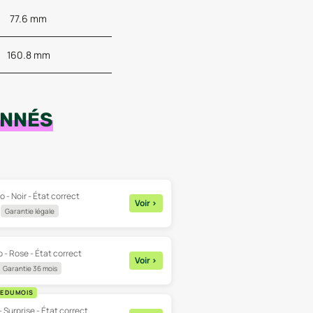
77.6 mm
160.8 mm
ONNÉS
o - Noir - État correct
Voir
>
Garantie légale
 - Rose - État correct
Voir
>
Garantie 36 mois
E DU MOIS
- Surprise - État correct