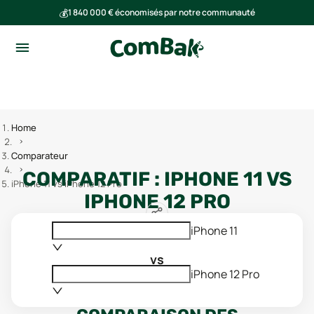
💰
1 840 000 € économisés par notre communauté
🌍
Ensemble, nous avons évité l'émission de 293 tonnes de CO₂
Home
Comparateur
COMPARATIF :
IPHONE 11
VS
iPhone 11 vs iPhone 12 Pro
IPHONE 12 PRO
iPhone 11
vs
iPhone 12 Pro