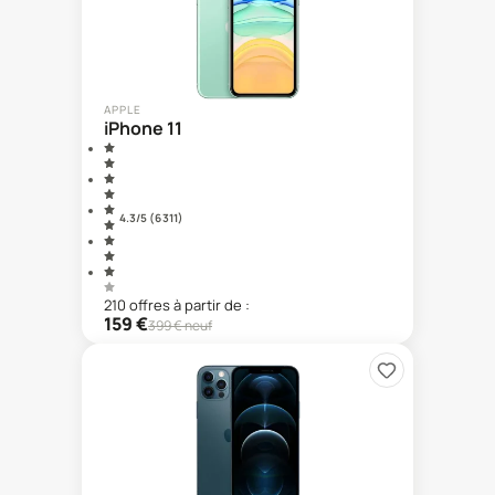
APPLE
iPhone 11
4.3
/5 (
6 311
)
210
offre
s
à partir de :
159
€
399
€ neuf