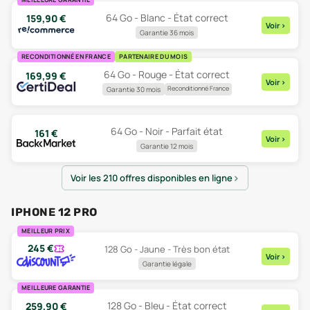
64 Go - Blanc - État correct
159,90
€
Voir
>
Garantie 36 mois
RECONDITIONNÉ EN FRANCE
PARTENAIRE DU MOIS
64 Go - Rouge - État correct
169,99
€
Voir
>
Reconditionné France
Garantie 30 mois
64 Go - Noir - Parfait état
161
€
Voir
>
Garantie 12 mois
Voir les 210 offres disponibles en ligne
IPHONE 12 PRO
MEILLEUR PRIX
245
€
128 Go - Jaune - Très bon état
Voir
>
Garantie légale
MEILLEURE GARANTIE
128 Go - Bleu - État correct
259,90
€