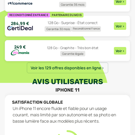
Voir
>
Garantie 36 mois
RECONDITIONNÉ EN FRANCE
PARTENAIRE DU MOIS
128 Go - Surprise - État correct
284,99
€
Voir
>
Reconditionné France
Garantie 30 mois
249
€
128 Go - Graphite - Très bon état
Voir
>
Garantie légale
Voir les 129 offres disponibles en ligne
AVIS UTILISATEURS
IPHONE 11
SATISFACTION GLOBALE
Un iPhone 11 encore fluide et fiable pour un usage
courant, mais limité par son autonomie et sa photo en
basse lumière face aux modèles plus récents.