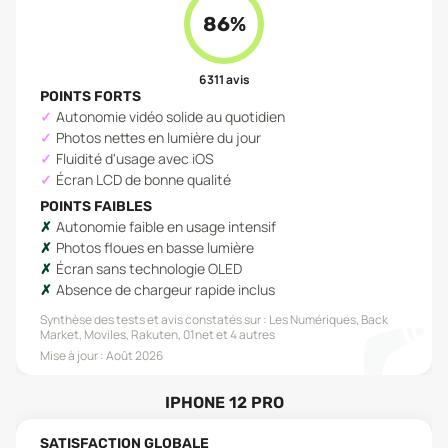
86
%
6 311
avis
POINTS FORTS
Autonomie vidéo solide au quotidien
Photos nettes en lumière du jour
Fluidité d'usage avec iOS
Écran LCD de bonne qualité
POINTS FAIBLES
Autonomie faible en usage intensif
Photos floues en basse lumière
Écran sans technologie OLED
Absence de chargeur rapide inclus
Synthèse des tests et avis constatés sur :
Les Numériques, Back
Market, Moviles, Rakuten, 01net
et 4 autres
Mise à jour :
Août 2026
IPHONE 12 PRO
SATISFACTION GLOBALE