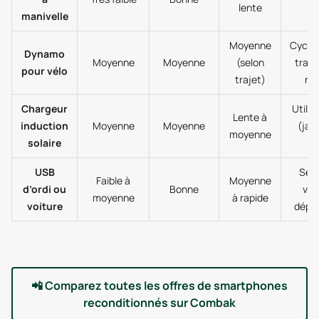
lente
manivelle
lo
Moyenne
Cyclo
Dynamo
Moyenne
Moyenne
(selon
traje
pour vélo
trajet)
rég
Chargeur
Utilis
Lente à
induction
Moyenne
Moyenne
(jard
moyenne
solaire
ba
USB
Sec
Faible à
Moyenne
d’ordi ou
Bonne
vill
moyenne
à rapide
voiture
dépl
📲
Comparez toutes les offres de smartphones
reconditionnés sur Combak