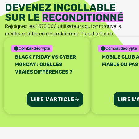
DEVENEZ INCOLLABLE
SUR LE
RECONDITIONNÉ
Rejoignez les
1 573 000
utilisateurs qui ont trouvé la
meilleure offre en reconditionné.
Plus d'articles
Combak décrypte
Combak décrypte
BLACK FRIDAY VS CYBER
MOBILE CLUB A
MONDAY : QUELLES
FIABLE OU PAS
VRAIES DIFFÉRENCES ?
LIRE L'ARTICLE
LIRE L