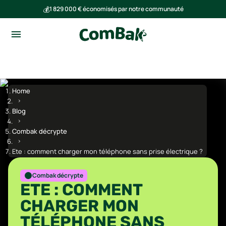
💰
1 829 000 € économisés par notre communauté
🌍
Ensemble, nous avons évité l'émission de 291 tonnes de CO₂
Home
Blog
Combak décrypte
Ete : comment charger mon téléphone sans prise électrique ?
Combak décrypte
ETE : COMMENT
CHARGER MON
TÉLÉPHONE SANS