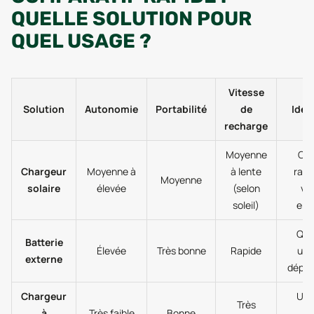
QUELLE SOLUTION POUR
QUEL USAGE ?
Vitesse
Solution
Autonomie
Portabilité
de
Idéal
recharge
Moyenne
Cam
Chargeur
Moyenne à
à lente
ran
Moyenne
solaire
élevée
(selon
vo
soleil)
enso
Quo
Batterie
Élevée
Très bonne
Rapide
urg
externe
dépla
Chargeur
Urg
Très
à
Très faible
Bonne
pa