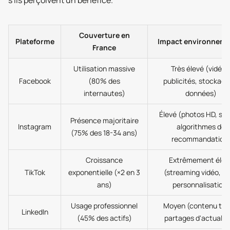
s'ils perçoivent un bénéfice.
Couverture en
Plateforme
Impact environneme
France
Utilisation massive
Très élevé (vidéos
Facebook
(80% des
publicités, stockage
internautes)
données)
Élevé (photos HD, sto
Présence majoritaire
Instagram
algorithmes de
(75% des 18-34 ans)
recommandation
Croissance
Extrêmement élev
TikTok
exponentielle (×2 en 3
(streaming vidéo, IA
ans)
personnalisation)
Usage professionnel
Moyen (contenu tex
LinkedIn
(45% des actifs)
partages d'actualit