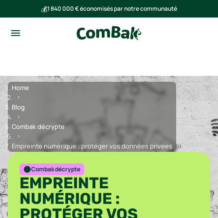
💰
1 840 000 € économisés par notre communauté
🌍
Ensemble, nous avons évité l'émission de 293 tonnes de CO₂
Home
Blog
Combak décrypte
Empreinte numérique : protéger vos données privées
Combak décrypte
EMPREINTE
NUMÉRIQUE :
PROTÉGER VOS