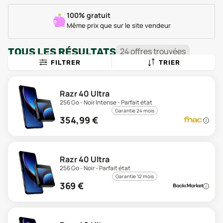
100% gratuit
Même prix que sur le site vendeur
TOUS LES RÉSULTATS
24
offre
s
trouvée
s
FILTRER
TRIER
Razr 40 Ultra
256 Go - Noir Intense - Parfait état
Garantie 24 mois
354,99
€
Razr 40 Ultra
256 Go - Noir - Parfait état
Garantie 12 mois
369
€