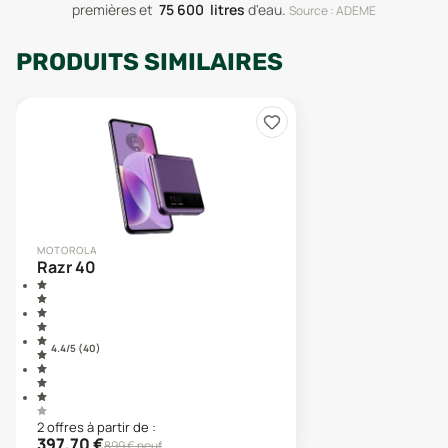
premières
et
75 600
litres
d'eau
.
Source : ADEME
PRODUITS SIMILAIRES
MOTOROLA
Razr 40
4.4
/5 (
40
)
2
offre
s
à partir de :
397,70
€
899
€ neuf