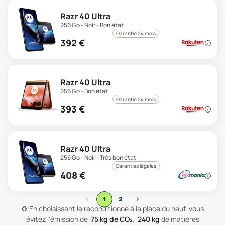
Razr 40 Ultra
256 Go - Noir - Bon état
Garantie 24 mois
392
€
Razr 40 Ultra
256 Go - Bon état
Garantie 24 mois
393
€
Razr 40 Ultra
256 Go - Noir - Très bon état
Garanties légales
408
€
‹
›
1
2
♻️
En choisissant le reconditionné à la place du neuf, vous
évitez l'émission de
75
kg de CO₂
,
240
kg
de matières