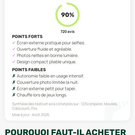
90
%
720
avis
POINTS FORTS
Écran externe pratique pour selfies.
Ouverture fluide et agréable.
Photos nettes en bonne lumière.
Design compact pliable unique.
POINTS FAIBLES
Autonomie faible en usage intensif.
Couverture photo limitée la nuit.
Écran externe petit pour taper.
Chauffe lors de jeux longs.
Synthèse des tests et avis constatés sur :
123comparer, Moviles,
Cdiscount, Prix
Mise à jour :
Août 2026
POURQUOI FAUT-IL ACHETER