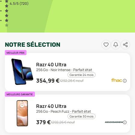
4.5
/5 (
720
)
NOTRE SÉLECTION
MEILLEUR PRIX
Razr 40 Ultra
256 Go - Noir Intense - Parfait état
Garantie 24 mois
354,99
€
1292,26
€ neuf
MEILLEURE GARANTIE
Razr 40 Ultra
256 Go - Peach Fuzz - Parfait état
Garantie 30 mois
379
€
1292,26
€ neuf