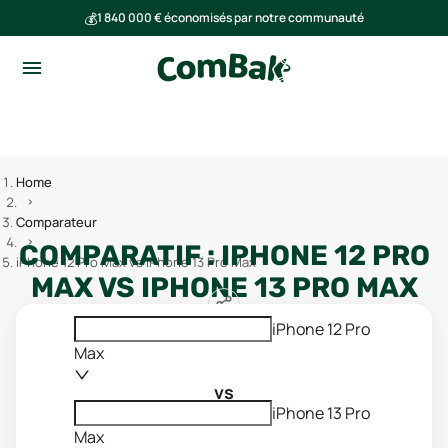
💰
1 840 000 € économisés par notre communauté
🌍
Ensemble, nous avons évité l'émission de 293 tonnes de CO₂
Home
Comparateur
COMPARATIF :
IPHONE 12 PRO
iPhone 12 Pro Max vs iPhone 13 Pro Max
MAX
VS
IPHONE 13 PRO MAX
iPhone 12 Pro
Max
vs
iPhone 13 Pro
Max