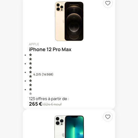
APPLE
iPhone 12 Pro Max
4.2
/5 (
14 568
)
123
offre
s
à partir de :
265
€
1324
€ neuf