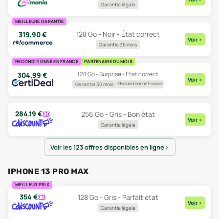
Garantie légale
MEILLEURE GARANTIE
128 Go - Noir - État correct
319,90
€
Voir
>
Garantie 36 mois
RECONDITIONNÉ EN FRANCE
PARTENAIRE DU MOIS
128 Go - Surprise - État correct
304,99
€
Voir
>
Reconditionné France
Garantie 30 mois
284,19
€
256 Go - Gris - Bon état
Voir
>
Garantie légale
Voir les 123 offres disponibles en ligne
IPHONE 13 PRO MAX
MEILLEUR PRIX
354
€
128 Go - Gris - Parfait état
Voir
>
Garantie légale