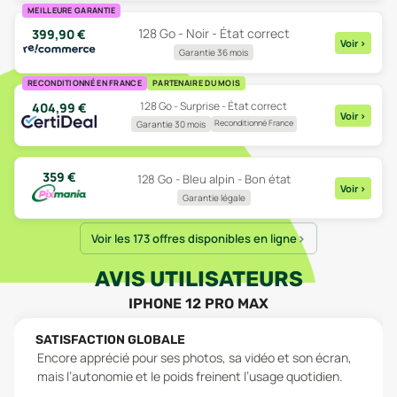
MEILLEURE GARANTIE
128 Go - Noir - État correct
399,90
€
Voir
>
Garantie 36 mois
RECONDITIONNÉ EN FRANCE
PARTENAIRE DU MOIS
128 Go - Surprise - État correct
404,99
€
Voir
>
Reconditionné France
Garantie 30 mois
359
€
128 Go - Bleu alpin - Bon état
Voir
>
Garantie légale
Voir les 173 offres disponibles en ligne
AVIS UTILISATEURS
IPHONE 12 PRO MAX
SATISFACTION GLOBALE
Encore apprécié pour ses photos, sa vidéo et son écran,
mais l’autonomie et le poids freinent l’usage quotidien.