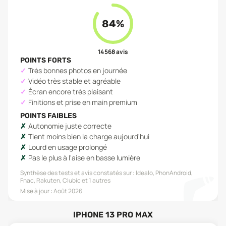
84
%
14 568
avis
POINTS FORTS
Très bonnes photos en journée
Vidéo très stable et agréable
Écran encore très plaisant
Finitions et prise en main premium
POINTS FAIBLES
Autonomie juste correcte
Tient moins bien la charge aujourd'hui
Lourd en usage prolongé
Pas le plus à l'aise en basse lumière
Synthèse des tests et avis constatés sur :
Idealo, PhonAndroid,
Fnac, Rakuten, Clubic
et 1 autres
Mise à jour :
Août 2026
IPHONE 13 PRO MAX