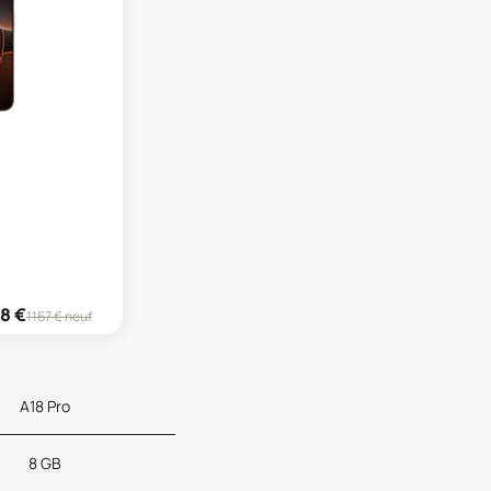
98
€
1167
€ neuf
A18 Pro
8 GB