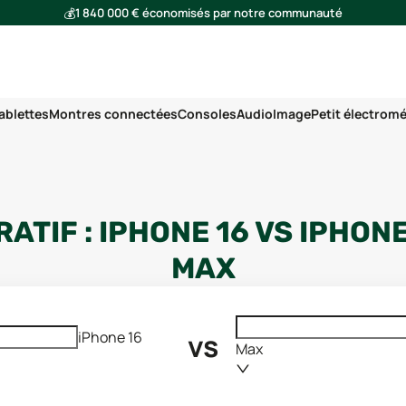
💰
1 840 000 € économisés par notre communauté
🌍
Ensemble, nous avons évité l'émission de 293 tonnes de CO₂
ablettes
Montres connectées
Consoles
Audio
Image
Petit électrom
ATIF :
IPHONE 16
VS
IPHONE
MAX
vs
iPhone 16
Max