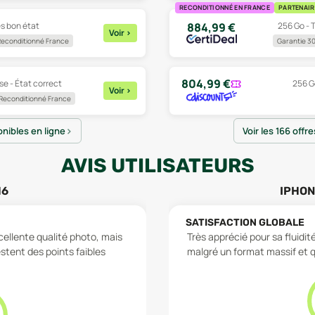
RECONDITIONNÉ EN FRANCE
PARTENAIR
ès bon état
256 Go - T
884,99
€
Voir
>
econditionné France
Garantie 30
804,99
€
se - État correct
256 Go
Voir
>
Reconditionné France
onibles en ligne
Voir les 166 offr
AVIS UTILISATEURS
16
IPHON
SATISFACTION GLOBALE
cellente qualité photo, mais
Très apprécié pour sa fluidi
estent des points faibles
malgré un format massif et q