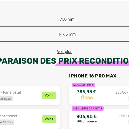
71.6 mm
147.6 mm
Voir plus
ARAISON DES
PRIX RECONDITI
IPHONE 16 PRO MAX
MEILLEUR PRIX
785,98
€
 - Parfait état
256 Go - 
Voir
>
ie légale
MEILLEURE GARANTIE
904,90
€
État correct
256 Go
Voir
>
e 36 mois