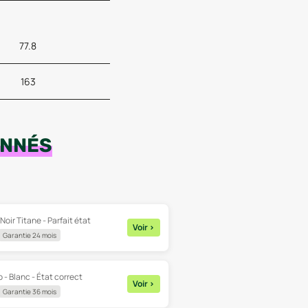
77.8
163
ONNÉS
Noir Titane - Parfait état
Voir
>
Garantie 24 mois
 - Blanc - État correct
Voir
>
Garantie 36 mois