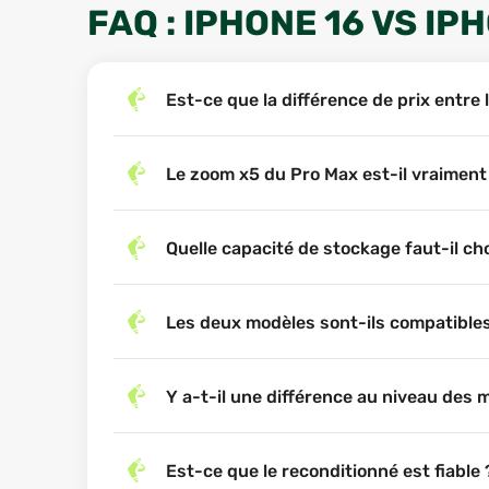
IPHONE 16 PRO MAX : LE TRÈS
FAQ : IPHONE 16 VS IP
De son côté, l’iPhone 16 Pro Max est la déclinaison
plus : plus de puissance, plus de batterie, plus de
Est-ce que la différence de prix entre l
QUELLES DIFFÉRENCES
L'IPHONE 16 PRO MAX ?
Le zoom x5 du Pro Max est-il vraiment u
Même si l’iPhone 16 et l’iPhone 16 Pro Max partage
Quelle capacité de stockage faut-il choi
d’horizon des principales fonctionnalités, point par
BATTERIE ET AUTONOMIE
Les deux modèles sont-ils compatibles 
C’est souvent un critère décisif, et ici, la différence 
iPhone 16
: autonomie solide, taillée pour u
Y a-t-il une différence au niveau des mis
navigation, etc.).
iPhone 16 Pro Max
: batterie plus imposante,
Est-ce que le reconditionné est fiable ?
consommateurs de contenu ou ceux qui travai