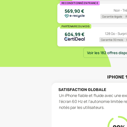
RECONDITIONNÉ EN FRANCE
Noir - Tr
569,90
€
Garantie légale
R
PARTENAIRE DU MOIS
128 Go - Surpri
604,99
€
Garantie 30 mois
Voir les 182 offres disp
IPHONE 
SATISFACTION GLOBALE
Un iPhone fiable et fluide avec une ex
l'écran 60 Hz et l'autonomie limitée r
notés par les utilisateurs.