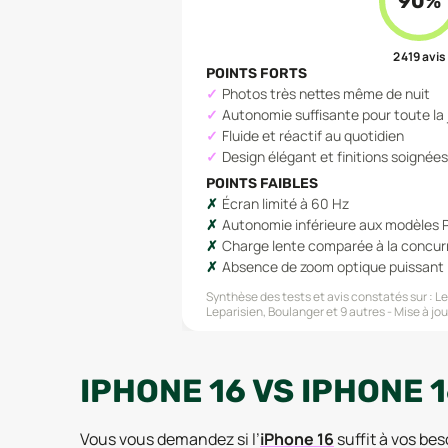
90
%
2 419
avis
POINTS FORTS
Photos très nettes même de nuit
Autonomie suffisante pour toute la
Fluide et réactif au quotidien
Design élégant et finitions soignées
POINTS FAIBLES
Écran limité à 60 Hz
Autonomie inférieure aux modèles 
Charge lente comparée à la concu
Absence de zoom optique puissant
Synthèse des tests et avis constatés sur :
Le
Leparisien, Boulanger
et 9 autres
Mise à jou
IPHONE 16 VS IPHONE 1
Vous vous demandez si l’
iPhone 16
suffit à vos bes