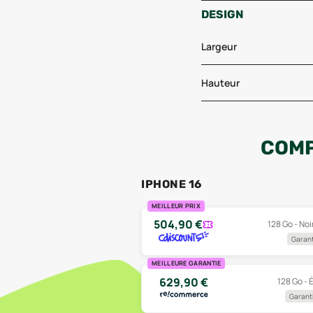
DESIGN
Largeur
Hauteur
COMP
IPHONE 16
MEILLEUR PRIX
504,90
€
128 Go - Noir
Garant
MEILLEURE GARANTIE
629,90
€
128 Go - 
Garanti