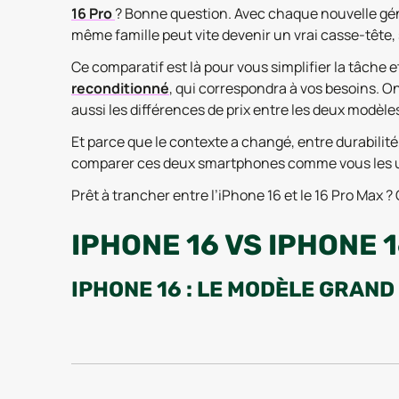
16 Pro
? Bonne question. Avec chaque nouvelle gé
même famille peut vite devenir un vrai casse-tête, s
Ce comparatif est là pour vous simplifier la tâche
reconditionné
, qui correspondra à vos besoins. On
aussi les différences de prix entre les deux modèles. 
Et parce que le contexte a changé, entre durabilité
comparer ces deux smartphones comme vous les util
Prêt à trancher entre l’iPhone 16 et le 16 Pro Max ? C
IPHONE 16 VS IPHONE 
IPHONE 16 : LE MODÈLE GRAN
L’iPhone 16 s’impose comme la version “standard” d
bonne dose de puissance et toutes les fonctionnal
majorité d’utilisateurs.