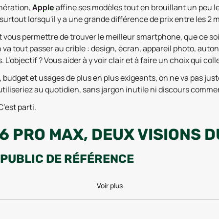
nération,
Apple
affine ses modèles tout en brouillant un peu le
urtout lorsqu'il y a une grande différence de prix entre les 2 
 et vous permettre de trouver le meilleur smartphone, que ce 
 va tout passer au crible : design, écran, appareil photo, aut
L’objectif ? Vous aider à y voir clair et à faire un choix qui co
, budget et usages de plus en plus exigeants, on ne va pas jus
iseriez au quotidien, sans jargon inutile ni discours commer
’est parti.
16 PRO MAX, DEUX VISIONS 
D PUBLIC DE RÉFÉRENCE
e cette nouvelle génération. Il reprend les bases solides de s
Voir plus
ités essentielles qu’on attend d’un iPhone moderne. C’est un 