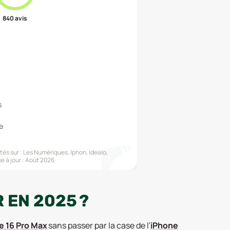
840
avis
s
e
és sur :
Les Numériques, Iphon, Idealo,
e à jour :
Août 2026
 EN 2025 ?
e 16 Pro Max
sans passer par la case de l'
iPhone