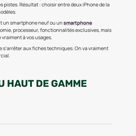
s pistes. Résultat : choisir entre deux iPhone de la
modèles.
soit un smartphone neuf ou un
smartphone
onomie, processeur, fonctionnalités exclusives, mais
lle vraiment à vos usages.
te s’arrêter aux fiches techniques. On va vraiment
cial.
DU HAUT DE GAMME
es prédécesseurs, avec un design familier, une
modèle équilibré, pensé pour convenir à une large