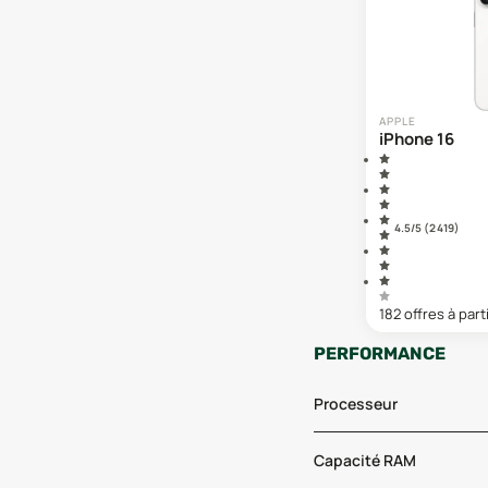
APPLE
iPhone 16
4.5
/5 (
2 419
)
182
offre
s
à part
PERFORMANCE
Processeur
Capacité RAM