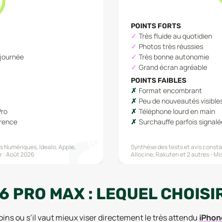
POINTS FORTS
Très fluide au quotidien
Photos très réussies
 journée
Très bonne autonomie
Grand écran agréable
POINTS FAIBLES
Format encombrant
Peu de nouveautés visible
Pro
Téléphone lourd en main
rrence
Surchauffe parfois signalé
s Numériques, Idealo, Apple,
Synthèse des tests et avis constat
r :
Août 2026
Allocine, Rakuten
et 2 autres
Mis
6 PRO MAX : LEQUEL CHOISIR
oins ou s’il vaut mieux viser directement le très attendu
iPhon