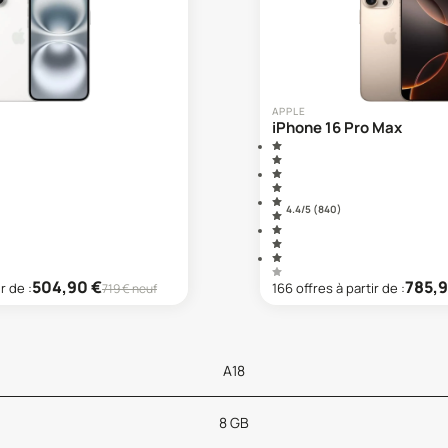
APPLE
iPhone 16 Pro Max
4.4
/5 (
840
)
504,90
€
785,
ir de :
166
offre
s
à partir de :
719
€ neuf
A18
8 GB