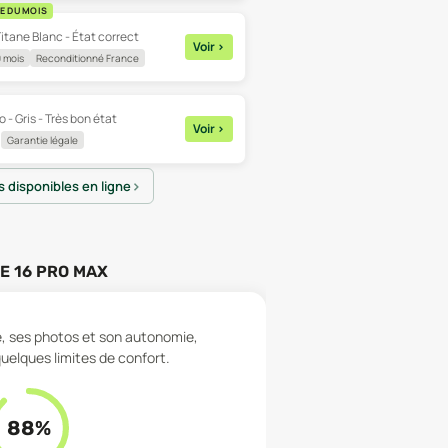
E DU MOIS
itane Blanc - État correct
Voir
>
 mois
Reconditionné France
 - Gris - Très bon état
Voir
>
Garantie légale
es disponibles en ligne
E 16 PRO MAX
té, ses photos et son autonomie,
uelques limites de confort.
88
%