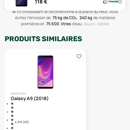
118
€
♻️
En choisissant le reconditionné à la place du neuf, vous
évitez l'émission de
75
kg de CO₂
,
240
kg
de matières
premières
et
75 600
litres
d'eau
.
Source : ADEME
PRODUITS SIMILAIRES
SAMSUNG
Galaxy A9 (2018)
4.3
/5 (
23
)