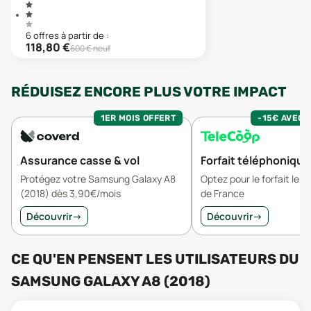
6
offre
s
à partir de :
118,80
€
600
€ neuf
RÉDUISEZ ENCORE PLUS VOTRE IMPACT
1ER MOIS OFFERT
-15€ AVEC 
Assurance casse & vol
Forfait téléphonique
Protégez votre Samsung Galaxy A8
Optez pour le forfait le 
(2018) dès 3,90€/mois
de France
Découvrir
→
Découvrir
→
CE QU'EN PENSENT LES UTILISATEURS
DU
SAMSUNG GALAXY A8 (2018)