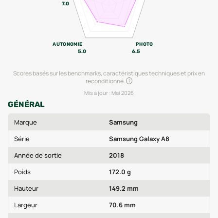
7.0
AUTONOMIE
PHOTO
5.0
6.5
Scores basés sur les benchmarks, caractéristiques techniques et prix en
reconditionné.
Mis à jour :
Mai 2026
GÉNÉRAL
Marque
Samsung
Série
Samsung Galaxy A8
Année de sortie
2018
Poids
172.0 g
Hauteur
149.2 mm
Largeur
70.6 mm