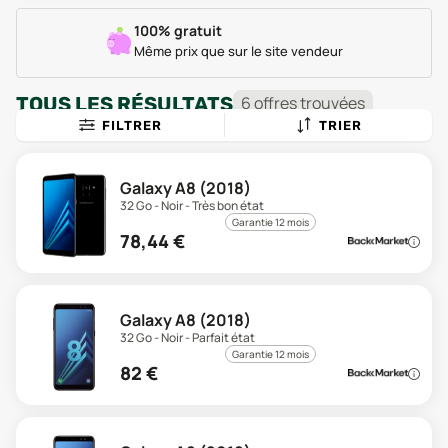
100% gratuit
Même prix que sur le site vendeur
TOUS LES RÉSULTATS
6
offre
s
trouvée
s
FILTRER
TRIER
Galaxy A8 (2018)
32 Go - Noir - Très bon état
Garantie 12 mois
78,44
€
Galaxy A8 (2018)
32 Go - Noir - Parfait état
Garantie 12 mois
82
€