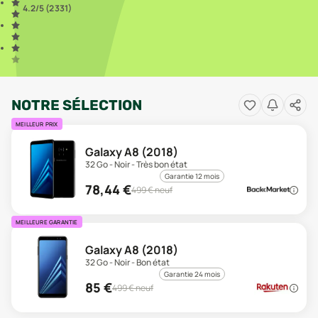
4.2
/5 (
2 331
)
NOTRE SÉLECTION
MEILLEUR PRIX
Galaxy A8 (2018)
32 Go - Noir - Très bon état
Garantie 12 mois
78,44
€
499
€ neuf
MEILLEURE GARANTIE
Galaxy A8 (2018)
32 Go - Noir - Bon état
Garantie 24 mois
85
€
499
€ neuf