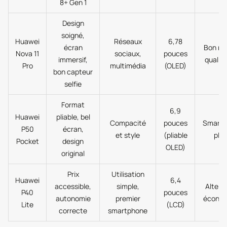
8+ Gen 1
Design
soigné,
Huawei
Réseaux
6,78
écran
Bon ra
Nova 11
sociaux,
pouces
immersif,
qualité
Pro
multimédia
(OLED)
bon capteur
selfie
Format
6,9
Huawei
pliable, bel
Compacité
pouces
Smartp
P50
écran,
et style
(pliable
plia
Pocket
design
OLED)
original
Prix
Utilisation
Huawei
6,4
accessible,
simple,
Altern
P40
pouces
autonomie
premier
économ
Lite
(LCD)
correcte
smartphone