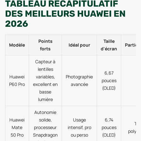
TABLEAU RÉCAPITULATIF
DES MEILLEURS HUAWEI EN
2026
Points
Taille
Modèle
Idéal pour
Particu
forts
d'écran
Capteur à
lentilles
6,67
Huawei
variables,
Photographie
pouces
P60 Pro
excellent en
avancée
(OLED)
basse
lumière
Autonomie
Huawei
solide,
Usage
6,74
Trè
Mate
processeur
intensif, pro
pouces
polyva
50 Pro
Snapdragon
ou perso
(OLED)