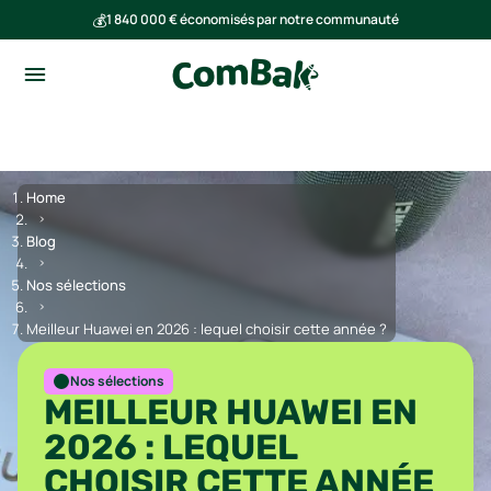
💰
1 840 000 € économisés par notre communauté
🌍
Ensemble, nous avons évité l'émission de 293 tonnes de CO₂
Home
Blog
Nos sélections
Meilleur Huawei en 2026 : lequel choisir cette année ?
Nos sélections
MEILLEUR HUAWEI EN
2026 : LEQUEL
CHOISIR CETTE ANNÉE