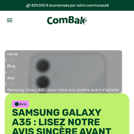
💰
1 829 000 € économisés par notre communauté
🌍
Ensemble, nous avons évité l'émission de 291 tonnes de CO₂
Home
Blog
Avis
Samsung Galaxy A35 : lisez notre avis sincère avant d'acheter
Avis
SAMSUNG GALAXY
A35 : LISEZ NOTRE
AVIS SINCÈRE AVANT