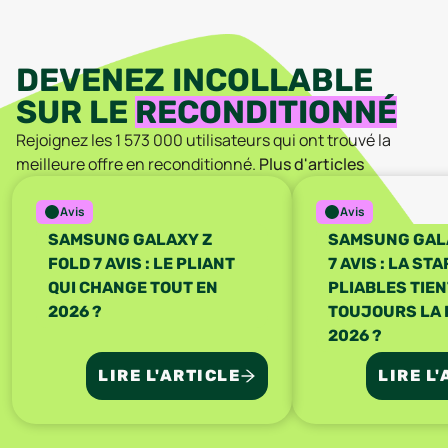
DEVENEZ INCOLLABLE
SUR LE
RECONDITIONNÉ
Rejoignez les
1 573 000
utilisateurs qui ont trouvé la
meilleure offre en reconditionné.
Plus d'articles
Avis
Avis
SAMSUNG GALAXY Z
SAMSUNG GALA
FOLD 7 AVIS : LE PLIANT
7 AVIS : LA ST
QUI CHANGE TOUT EN
PLIABLES TIE
2026 ?
TOUJOURS LA 
2026 ?
LIRE L'ARTICLE
LIRE L