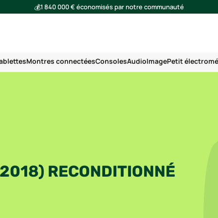
💰
1 840 000 € économisés par notre communauté
🌍
Ensemble, nous avons évité l'émission de 293 tonnes de CO₂
ablettes
Montres connectées
Consoles
Audio
Image
Petit électrom
2018) RECONDITIONNÉ