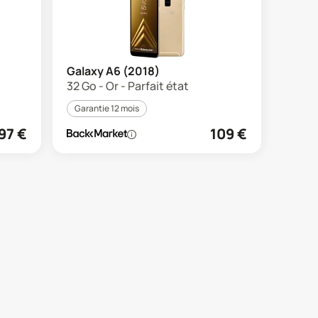
Galaxy A6 (2018)
32 Go - Or - Parfait état
Garantie 12 mois
97
€
109
€