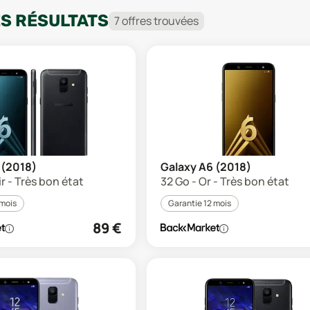
ES RÉSULTATS
7
offre
s
trouvée
s
 (2018)
Galaxy A6 (2018)
ir - Très bon état
32 Go - Or - Très bon état
 mois
Garantie 12 mois
89
€