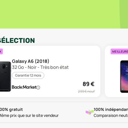
SÉLECTION
X
MEILLEUR
Galaxy A6 (2018)
32 Go - Noir - Très bon état
Garantie 12 mois
89
€
299
€ neuf
00% gratuit
100% indépendan
ême prix que sur le site vendeur
Comparaison neut