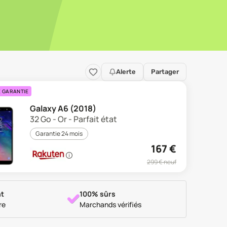
Alerte
Partager
E GARANTIE
Galaxy A6 (2018)
32 Go - Or - Parfait état
Garantie 24 mois
167
€
299
€ neuf
t
100% sûrs
re
Marchands vérifiés