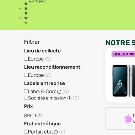
4.4
/5 (
48
)
Filtrer
NOTRE 
Lieu de collecte
MEILLEUR PRI
Europe
(
6
)
Lieu reconditionnement
Europe
(
6
)
Labels entreprise
Label B-Corp
(
6
)
Société à mission
(
6
)
Prix
89€
167€
1
M
État esthétique
Parfait état
(
4
)