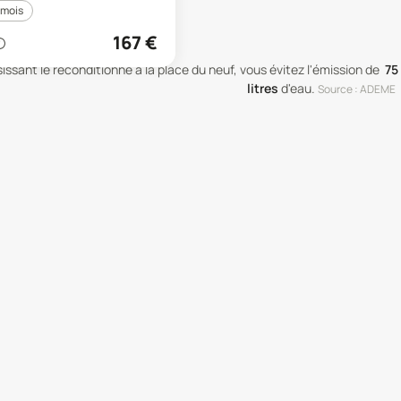
 mois
167
€
issant le reconditionné à la place du neuf, vous évitez l'émission de
75
litres
d'eau
.
Source : ADEME