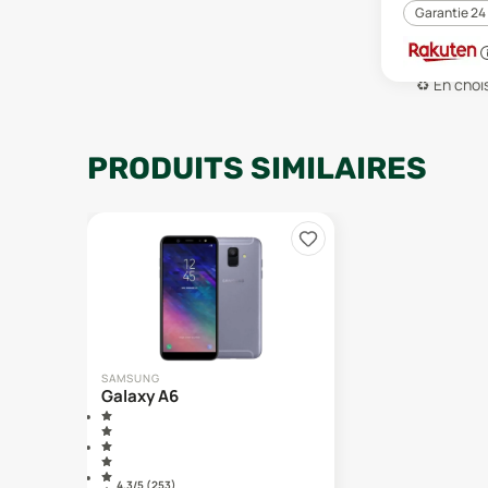
Garantie 24
♻️
En chois
PRODUITS SIMILAIRES
SAMSUNG
Galaxy A6
4.3
/5 (
253
)