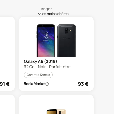
Trier par
Les moins chères
Galaxy A6 (2018)
32 Go - Noir - Parfait état
Garantie 12 mois
91
€
93
€