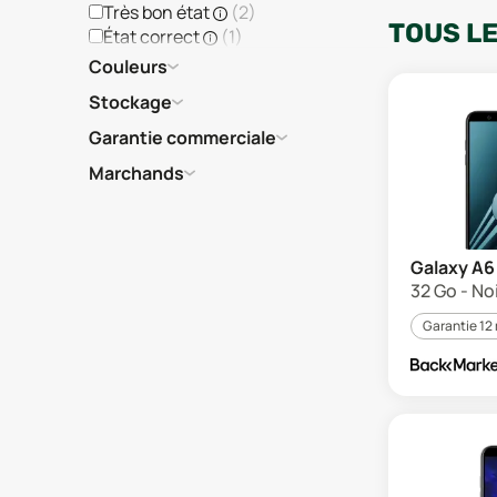
Très bon état
(
2
)
TOUS L
État correct
(
1
)
Couleurs
Stockage
Garantie commerciale
Marchands
Galaxy A6
32 Go - No
Garantie 12