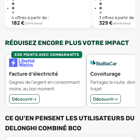
4
offre
s
à partir de :
3
offre
s
à partir de :
182
€
329
€
279
€ neuf
469
€ neuf
RÉDUISEZ ENCORE PLUS VOTRE IMPACT
500 POINTS AVEC COMBAKWATTS
Facture d’électricité
Covoiturage
Gagnez de l'argent en consommant
Partagez la route, divisez
moins, au bon moment.
trajet
Découvrir
→
Découvrir
→
CE QU'EN PENSENT LES UTILISATEURS
DU
DELONGHI COMBINÉ BCO