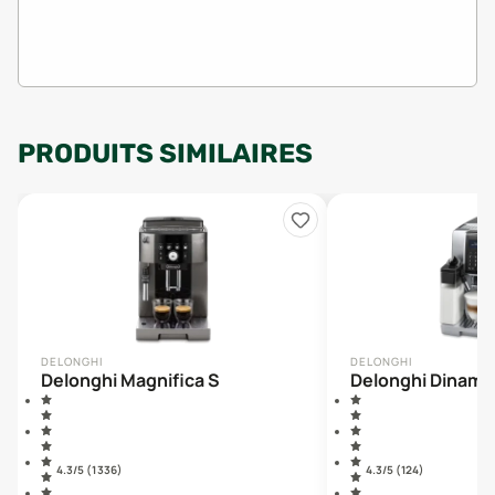
PRODUITS SIMILAIRES
DELONGHI
DELONGHI
Delonghi Magnifica S
Delonghi Dinami
4.3
/5 (
1 336
)
4.3
/5 (
124
)