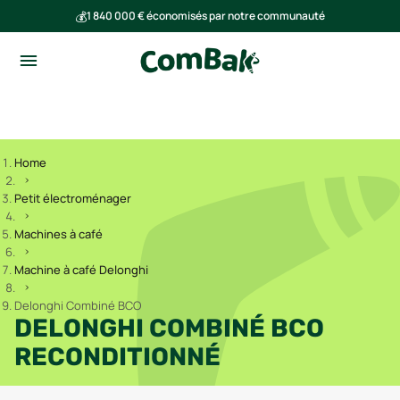
💰
1 840 000 € économisés par notre communauté
🌍
Ensemble, nous avons évité l'émission de 293 tonnes de CO₂
Home
Petit électroménager
Machines à café
Machine à café Delonghi
Delonghi Combiné BCO
DELONGHI COMBINÉ BCO
RECONDITIONNÉ