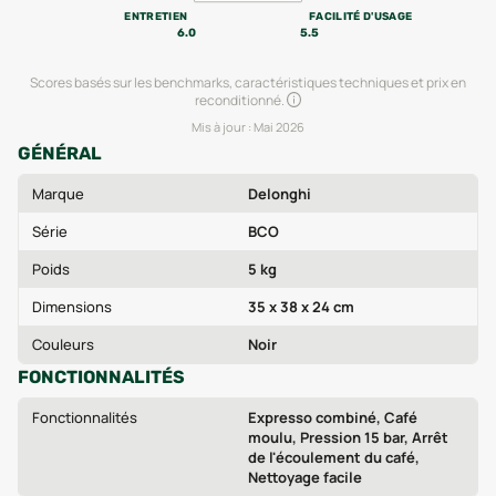
ENTRETIEN
FACILITÉ D'USAGE
6.0
5.5
Scores basés sur les benchmarks, caractéristiques techniques et prix en
reconditionné.
Mis à jour :
Mai 2026
GÉNÉRAL
Marque
Delonghi
Série
BCO
Poids
5 kg
Dimensions
35 x 38 x 24 cm
Couleurs
Noir
FONCTIONNALITÉS
Fonctionnalités
Expresso combiné, Café
moulu, Pression 15 bar, Arrêt
de l'écoulement du café,
Nettoyage facile