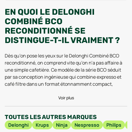
EN QUOI LE DELONGHI
COMBINÉ BCO
RECONDITIONNÉ SE
DISTINGUE-T-IL VRAIMENT ?
Dès qu’on pose les yeux sur le Delonghi Combiné BCO
reconditionné, on comprend vite qu’on n’a pas affaire à
une simple cafetière. Ce modèle de la série BCO séduit
par sa conception ingénieuse qui combine expresso et
café filtre dans un format étonnamment compact,
malgré ses 38 cm de large et seulement 35 cm de
hauteur. Les tests réalisés en 2025 confirment que ce
Voir plus
format reste idéal sur le plan du gain de place, même
pour une cuisine urbaine où chaque centimètre compte.
TOUTES LES AUTRES MARQUES
Avec ses 5 kg, elle s’impose sans s’imposer : elle reste
Delonghi
Krups
Ninja
Nespresso
Philips
B
facile à déplacer pour un nettoyage ou un